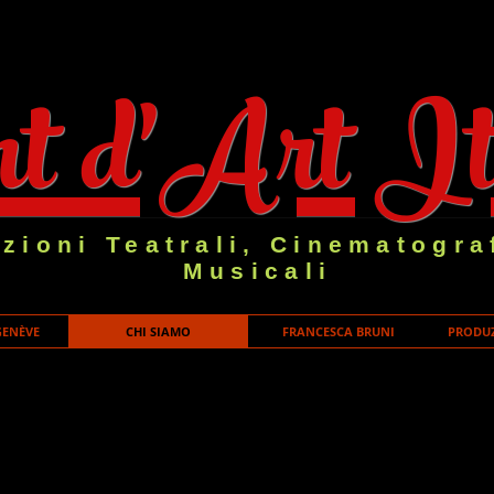
t d'Art It
zioni Teatrali, Cinematogra
Musicali
GENÈVE
CHI SIAMO
FRANCESCA BRUNI
PRODUZ
ncesca è una ditta individuale costituita nel Luglio 2020 con sede l