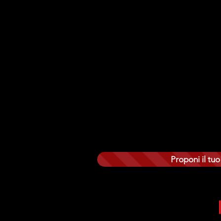
produzione di spettacoli teatrali, op
femminile.
Pont d’Art Italia si propone come ce
dell’intrattenimento dal vivo soffrire 
L’attenzione verso il tema ecologico e
di soluzioni a basso impatto ambientale,
scenografici, biglietteria elettronica
Lo stile di Pont d’Art Italia è giovane e
apparecchiature tecnologiche che rendo
esempio: proiezioni con video mappin
Proponi il tuo