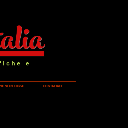
alia
fiche e
IONI IN CORSO
CONTATTACI
egale Roma, che ha come obiettivo la