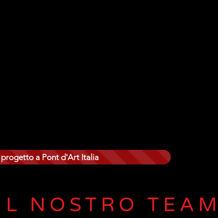
ere cinematografiche ed audiovisive e servizi di speakeraggio/doppiag
ntro di attività che opera coraggiosamente e controcorrente in un 
una crisi senza precedenti, accentuata dalle vicende legate al covid.
 verso un teatro sostenibile e sociale è fortemente sentita e si att
 quali l’impiego esclusivo di luci led, il ricorso a tessuti riciclati p
 ed apparecchiature elettroniche a consumi ridotti.
 dinamico con tratti distintivi ben definiti. Per le messe in scena si fa
no la fruizione dello spettacolo un’esperienza affascinante e ricca d
g, macchine per ologrammi, soluzioni illuminotecniche avanzate ed 
 progetto a Pont d'Art Italia
IL NOSTRO TEA