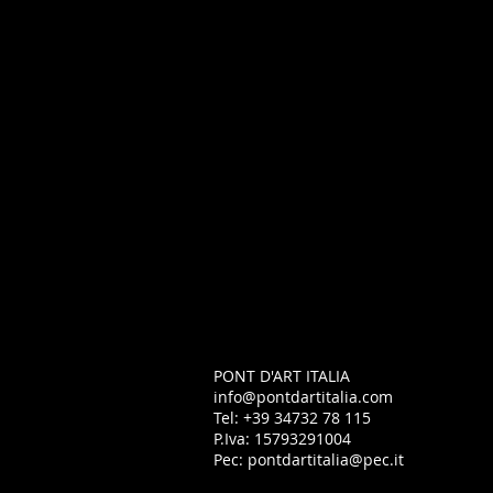
è un omaggio alla cultura e
alla letteratura italiana.
Gli anni di training tra
Roma e Londra l'hanno
resa particolarmente
versatile e hanno
sviluppato la sua capacità
di variare registro
interpretativo in Italiano e
in altre lingue.
È interprete di numerose
opere teatrali e televisive,
di speakeraggio e
pubblicità.
PONT D'ART ITALIA
info@pontdartitalia.com
Tel: +39 34732 78 115
P.Iva: 15793291004
Pec:
pontdartitalia@pec.it